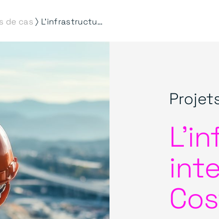
⟩
s de cas
L'infrastructure intelligente de Costain, alimentée par des talents affûtés
Projet
L'i
int
Cos