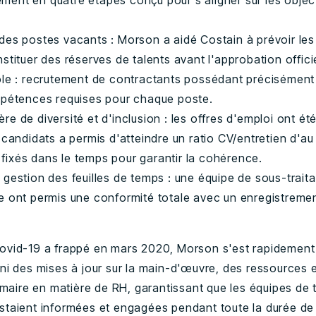
ment en quatre étapes conçu pour s'aligner sur les object
 des postes vacants : Morson a aidé Costain à prévoir les
stituer des réserves de talents avant l'approbation officie
rôle : recrutement de contractants possédant précisément 
ompétences requises pour chaque poste.
re de diversité et d'inclusion : les offres d'emploi ont é
 candidats a permis d'atteindre un ratio CV/entretien d'au 
fixés dans le temps pour garantir la cohérence.
 gestion des feuilles de temps : une équipe de sous-traita
e ont permis une conformité totale avec un enregistremen
ovid-19 a frappé en mars 2020, Morson s'est rapidement
ni des mises à jour sur la main-d'œuvre, des ressources 
imaire en matière de RH, garantissant que les équipes de t
taient informées et engagées pendant toute la durée de 