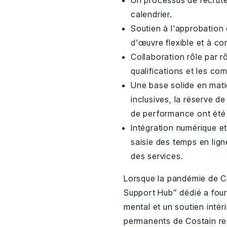
Un processus de recrute
calendrier.
Soutien à l'approbation
d'œuvre flexible et à con
Collaboration rôle par 
qualifications et les c
Une base solide en matiè
inclusives, la réserve de
de performance ont été 
Intégration numérique et
saisie des temps en lign
des services.
Lorsque la pandémie de C
Support Hub” dédié a four
mental et un soutien intér
permanents de Costain res