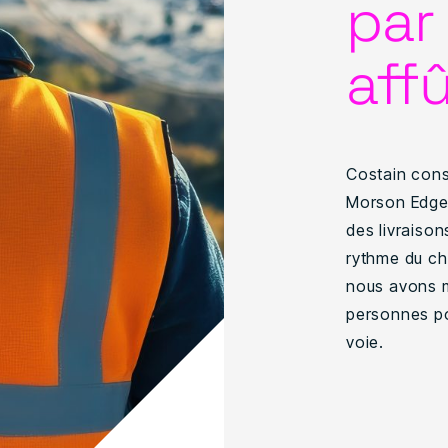
par
aff
Costain const
Morson Edge 
des livraison
rythme du ch
nous avons m
personnes pou
voie.