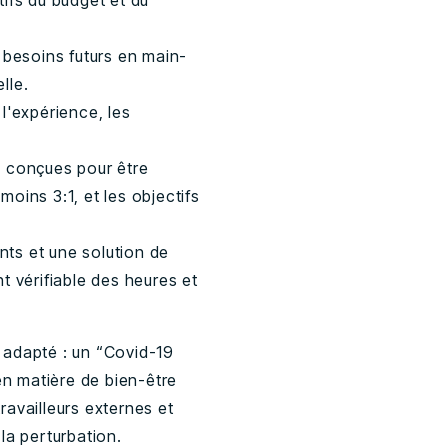
ifs du budget et du
 besoins futurs en main-
lle.
l'expérience, les
té conçues pour être
moins 3:1, et les objectifs
nts et une solution de
t vérifiable des heures et
 adapté : un “Covid-19
en matière de bien-être
ravailleurs externes et
la perturbation.