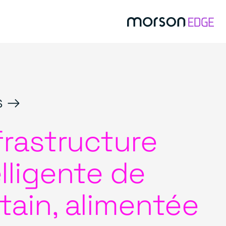
s →
nfrastructure
elligente de
tain, alimentée