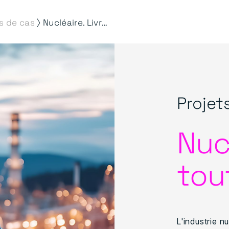
⟩
s de cas
Nucléaire. Livré en toute sécurité.
Projet
Nucl
tou
L'industrie n