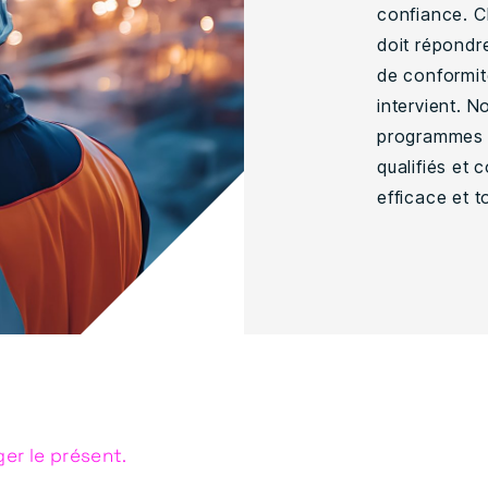
confiance. C
doit répondr
de conformit
intervient. 
programmes n
qualifiés et
efficace et t
ger le présent.