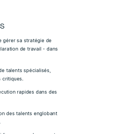
és
 gérer sa stratégie de
laration de travail - dans
 de talents spécialisés,
 critiques.
écution rapides dans des
on des talents englobant
.