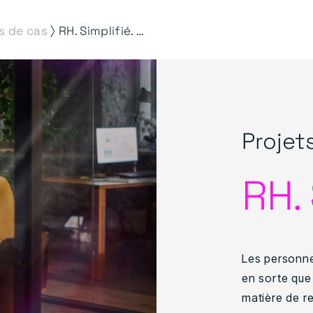
⟩
s de cas
RH. Simplifié. Trié.
Projet
RH. 
Les personne
en sorte que
matière de r